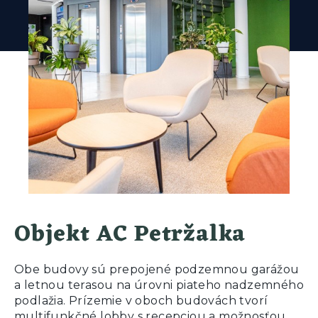
Objekt AC Petržalka
Obe budovy sú prepojené podzemnou garážou
a letnou terasou na úrovni piateho nadzemného
podlažia. Prízemie v oboch budovách tvorí
multifunkčné lobby s recepciou a možnosťou