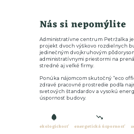
Nás si nepomýlite
Administratívne centrum Petržalka je
projekt dvoch výškovo rozdielnych b
jedinečným dvojkruhovým pôdorysom
administratívnymi priestormi na pren
stredné aj veľké firmy.
Ponúka nájomcom skutočný “eco offic
zdravé pracovné prostredie podľa na
svetových štandardov a vysokú ener
úspornosť budovy.
ekologickosť
energetická úspornosť
z