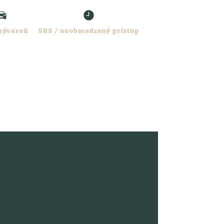
mývareň
SBS / neobmedzený prístup