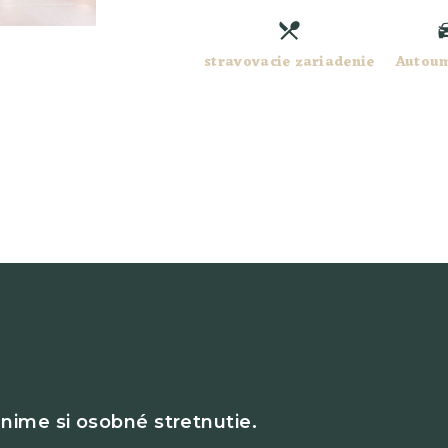
stravovacie zariadenie
Autou
nime si osobné stretnutie.