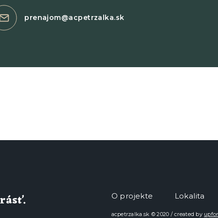
prenajom@acpetrzalka.sk
rásť.
O projekte
Lokalita
acpetrzalka.sk © 2020 / created by
upfo