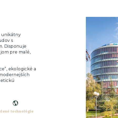
 unikátny
udov s
. Disponuje
ájom pre malé,
e”, ekologické a
jmodernejších
getickú
elené technológie